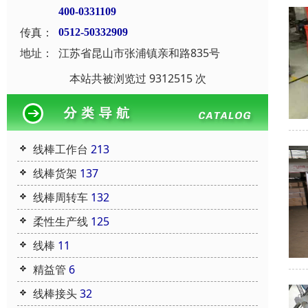
400-0331109
传真：
0512-50332909
地址：
江苏省昆山市张浦镇亲和路835号
本站共被浏览过 9312515 次
线棒工作台
213
线棒货架
137
线棒周转车
132
柔性生产线
125
线棒
11
精益管
6
线棒接头
32