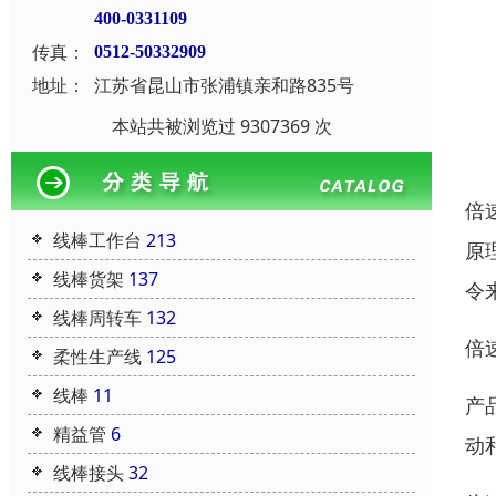
400-0331109
传真：
0512-50332909
地址：
江苏省昆山市张浦镇亲和路835号
本站共被浏览过 9307369 次
倍
线棒工作台
213
原
线棒货架
137
令
线棒周转车
132
倍
柔性生产线
125
线棒
11
产
精益管
6
动
线棒接头
32