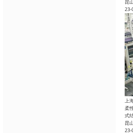
昆
23-
上
柔
式
昆
23-