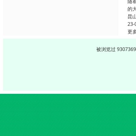
随
的
昆
23-
更
被浏览过 9307