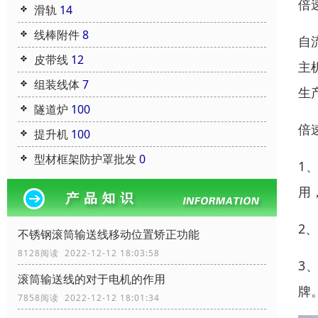
倍
滑轨
14
线棒附件
8
自
皮带线
12
主
组装线体
7
生
隧道炉
100
倍
提升机
100
型材框架防护罩批发
0
1
用
2
不锈钢滚筒输送线移动位置矫正功能
8128阅读 2022-12-12 18:03:58
3
滚筒输送线的对于电机的作用
牌
7858阅读 2022-12-12 18:01:34