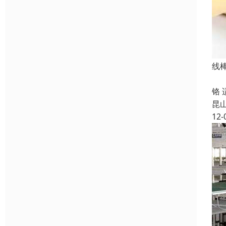
线棒
所属
铬
昆
12-