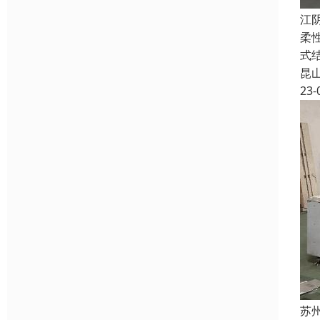
江
柔
式
昆
23-
苏