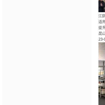
江
适
提
昆
23-