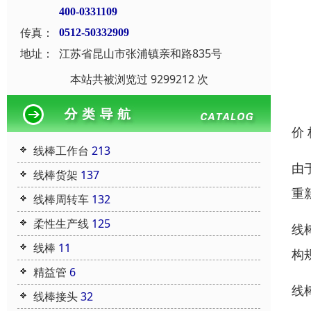
400-0331109
传真：
0512-50332909
地址：
江苏省昆山市张浦镇亲和路835号
本站共被浏览过 9299212 次
价
线棒工作台
213
由
线棒货架
137
重
线棒周转车
132
柔性生产线
125
线
线棒
11
构
精益管
6
线
线棒接头
32