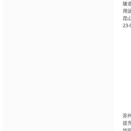
隧
用
昆
23-
苏
提
均