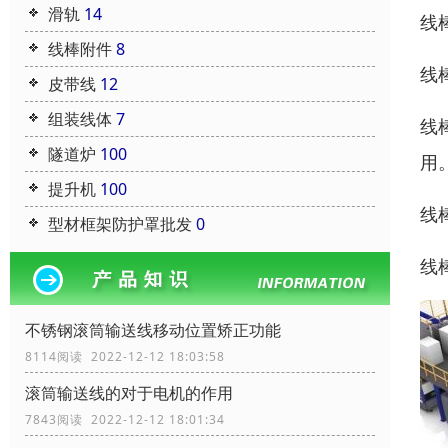
滑轨
14
线
线棒附件
8
线
皮带线
12
组装线体
7
线
隧道炉
100
用
提升机
100
线
型材框架防护罩批发
0
线
不锈钢滚筒输送线移动位置矫正功能
8114阅读 2022-12-12 18:03:58
滚筒输送线的对于电机的作用
7843阅读 2022-12-12 18:01:34