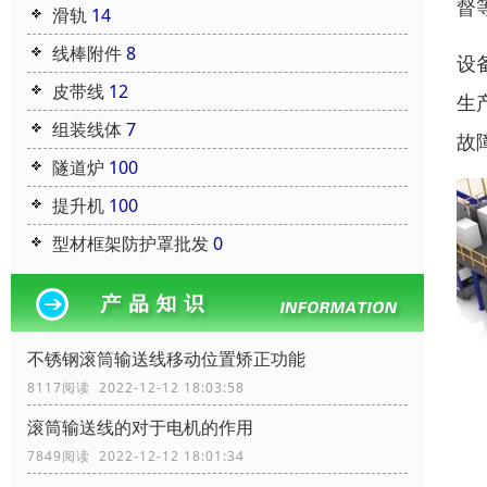
督
滑轨
14
线棒附件
8
设
皮带线
12
生
组装线体
7
故
隧道炉
100
提升机
100
型材框架防护罩批发
0
不锈钢滚筒输送线移动位置矫正功能
8117阅读 2022-12-12 18:03:58
滚筒输送线的对于电机的作用
7849阅读 2022-12-12 18:01:34