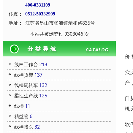
400-0331109
传真：
0512-50332909
地址：
江苏省昆山市张浦镇亲和路835号
本站共被浏览过 9303046 次
价
线棒工作台
213
众
线棒货架
137
产
线棒周转车
132
柔性生产线
125
自
线棒
11
机
精益管
6
软
线棒接头
32