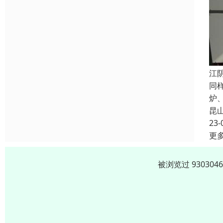
江
同
炉
昆
23-
更
被浏览过 9303