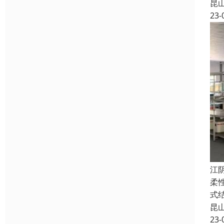
昆
23-
江
柔
式
昆
23-