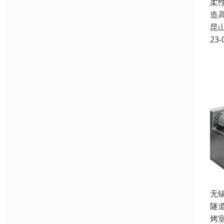
柔
造
昆
23-
无
隧
烤