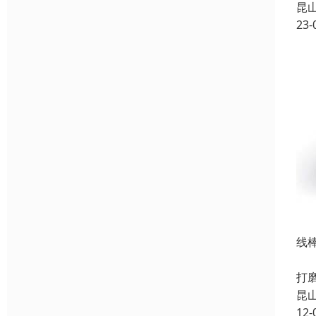
昆
23-
线棒
产
打
昆
12-