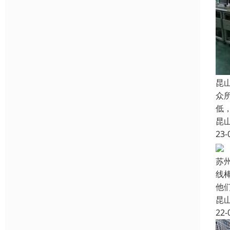
昆
众
低
昆
23-
苏
线
他
昆
22-