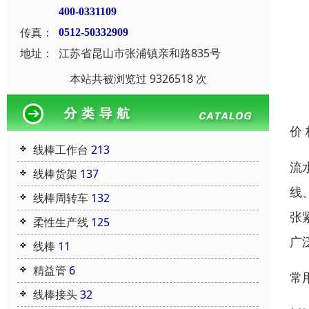
400-0331109
传真：
0512-50332909
地址：
江苏省昆山市张浦镇亲和路835号
本站共被浏览过 9326518 次
价
线棒工作台
213
流
线棒货架
137
线
线棒周转车
132
张
柔性生产线
125
广
线棒
11
精益管
6
常
线棒接头
32