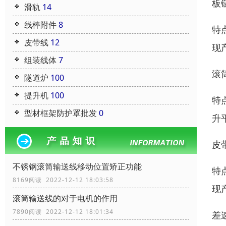
板
滑轨
14
线棒附件
8
特
皮带线
12
现
组装线体
7
滚
隧道炉
100
提升机
100
特
型材框架防护罩批发
0
升
皮
不锈钢滚筒输送线移动位置矫正功能
特
8169阅读 2022-12-12 18:03:58
现
滚筒输送线的对于电机的作用
7890阅读 2022-12-12 18:01:34
差