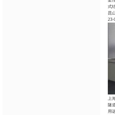
柔
式
昆
23-
上
隧
用