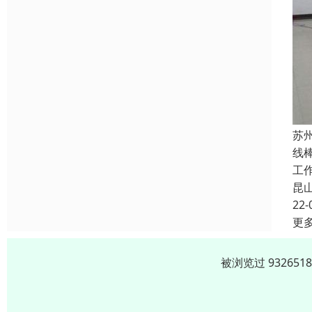
苏
线
工
昆
22-
更
被浏览过 9326