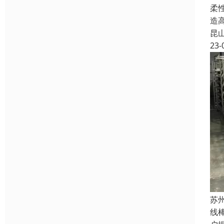
柔
造
昆
23-
苏
线