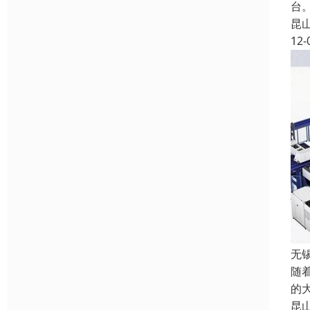
台
昆
12-
无
随
的
昆