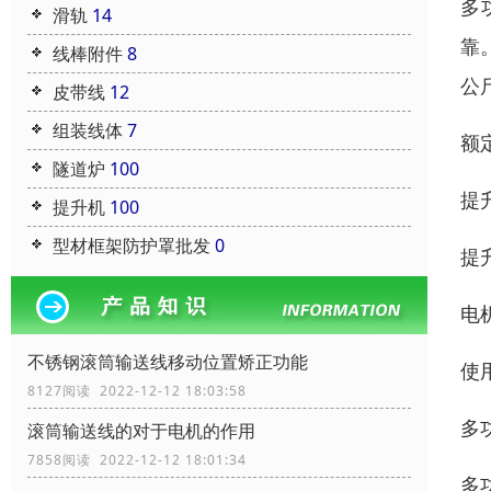
多
滑轨
14
靠
线棒附件
8
公
皮带线
12
组装线体
7
额定
隧道炉
100
提
提升机
100
型材框架防护罩批发
0
提升
电机
不锈钢滚筒输送线移动位置矫正功能
使
8127阅读 2022-12-12 18:03:58
多
滚筒输送线的对于电机的作用
7858阅读 2022-12-12 18:01:34
多功