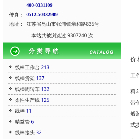
400-0331109
传真：
0512-50332909
地址：
江苏省昆山市张浦镇亲和路835号
本站共被浏览过 9307240 次
价
线棒工作台
213
工
线棒货架
137
线棒周转车
132
料
柔性生产线
125
带
线棒
11
般
精益管
6
式
线棒接头
32