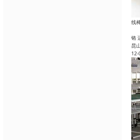
线棒
所属
铬
昆
12-