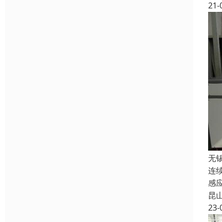
21-
无
连
感
昆
23-